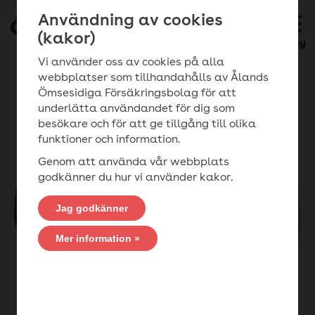
Hoppa
Användning av cookies
till
(kakor)
Ö
Sök
Meny
huvudinnehåll
Vi använder oss av cookies på alla
m
webbplatser som tillhandahålls av Ålands
Ömsesidiga Försäkringsbolag för att
s
underlätta användandet för dig som
e
besökare och för att ge tillgång till olika
funktioner och information.
n
Genom att använda vår webbplats
godkänner du hur vi använder kakor.
H
ä
Jag godkänner
l
Mer information »
s
a